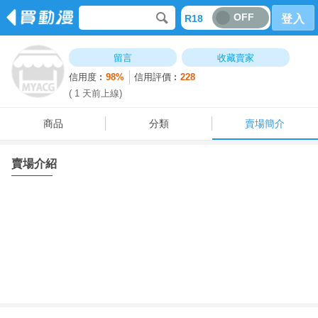
OFF
R18
登入
商品
分類
賣場簡介
留言
收藏賣家
信用度︰
98%
信用評價︰
228
( 1 天前上線)
商品
分類
賣場簡介
賣場介紹