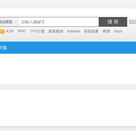
搜 尋
商品標題
R1
KSP
FF47
子午計畫
家庭教師
hololive
蔚藍檔案
鳴潮
Vspo
特集