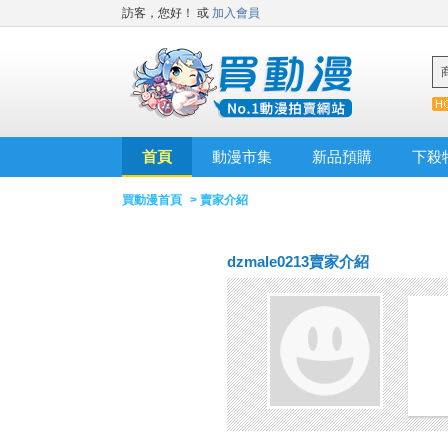
訪客，您好！
或
加入會員
首頁
動漫市集
新品預購
下殺
買動漫首頁
> 賣家介紹
dzmale0213賣家介紹