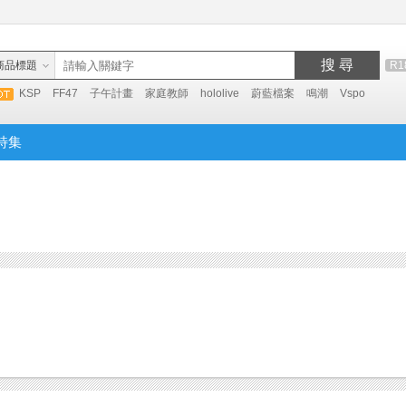
搜 尋
商品標題
R1
KSP
FF47
子午計畫
家庭教師
hololive
蔚藍檔案
鳴潮
Vspo
特集