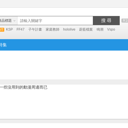
搜 尋
商品標題
R1
KSP
FF47
子午計畫
家庭教師
hololive
蔚藍檔案
鳴潮
Vspo
特集
一些沒用到的動漫周邊而已