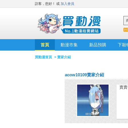
訪客，您好！
或
加入會員
首頁
動漫市集
新品預購
下殺
買動漫首頁
> 賣家介紹
acow10109賣家介紹
賣賣