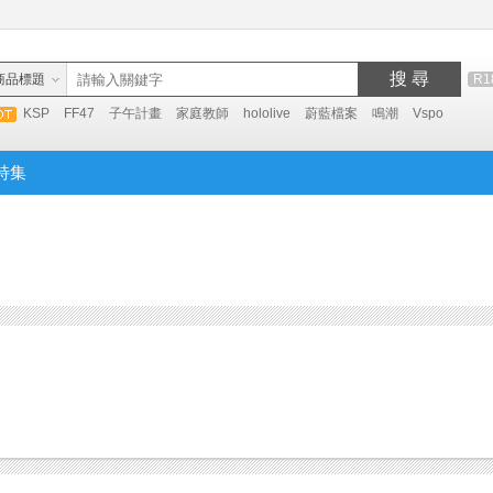
搜 尋
商品標題
R1
KSP
FF47
子午計畫
家庭教師
hololive
蔚藍檔案
鳴潮
Vspo
特集