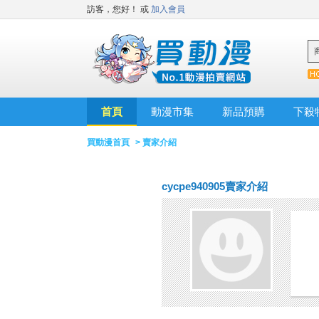
訪客，您好！
或
加入會員
首頁
動漫市集
新品預購
下殺
買動漫首頁
> 賣家介紹
cycpe940905賣家介紹