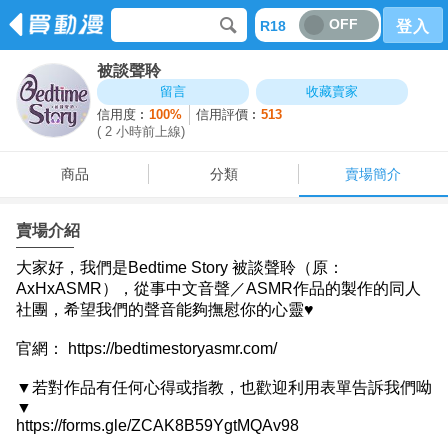
OFF
R18
登入
被談聲聆
商品
分類
賣場簡介
留言
收藏賣家
信用度︰
100%
信用評價︰
513
( 2 小時前上線)
商品
分類
賣場簡介
賣場介紹