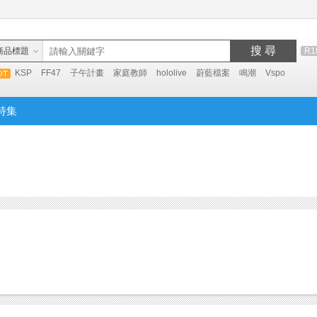
搜 尋
商品標題
R1
KSP
FF47
子午計畫
家庭教師
hololive
蔚藍檔案
鳴潮
Vspo
特集