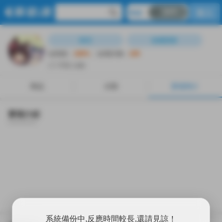
OFF
R18
登入
商品
分類
賣場簡介
留言
收藏賣家
信用度︰
100%
信用評價︰
105
( 2 天前上線)
商品
分類
賣場簡介
賣場介紹
系統備份中,反應時間較長,還請見諒！