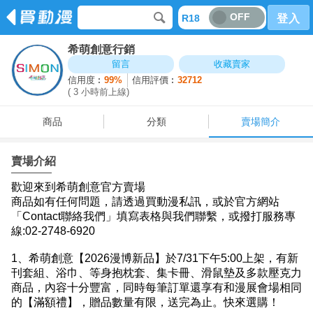
OFF
R18
登入
希萌創意行銷
商品
分類
賣場簡介
留言
收藏賣家
信用度︰
99%
信用評價︰
32712
( 3 小時前上線)
商品
分類
賣場簡介
賣場介紹