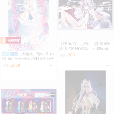
【FENNEC (九櫻)】白藻 煙霧繚
繞 大滑鼠墊(W60cm x H35cm)
【FF47場前預購】{宅即門}
（四葉亭）預約8月 C1
預購
訂金
700
售價
08 妹が一日一回しか目を合わせ
てくれない。After総集編 はまけ
1050
售價
ん。