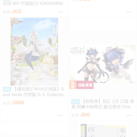
代理 MH 守護甜心! CHOKORIN
迷你玩偶收藏集 第1彈 中盒6入
910
售價
免訂金0813
【殘荷齋27年09月預購】G
預購
ood Smile 代理版 G.S. Collectio
n 蔚藍檔案 Blue Archive 渚 ～花
【奶熊屋】預訂 2月 日版 壽
預購
5400
售價
香微笑～ 1/7 PVC完成品 0923
屋 阿爾卡納蒂亞 薇兒蕾特 First
Engage 一般版 組裝模型 0816
850
售價