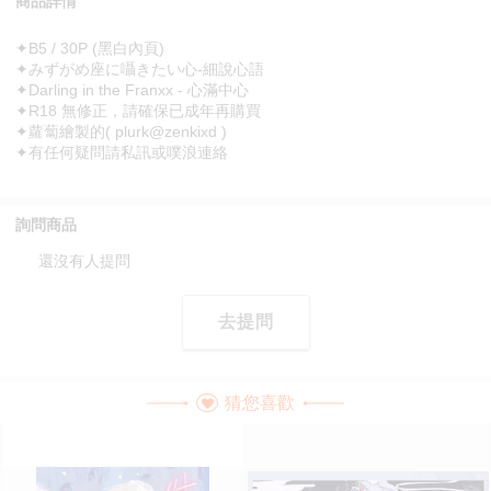
商品詳情
✦B5 / 30P (黑白內頁)
✦みずがめ座に囁きたい心-細說心語
✦Darling in the Franxx - 心滿中心
✦R18 無修正，請確保已成年再購買
✦蘿蔔繪製的( plurk@zenkixd )
✦有任何疑問請私訊或噗浪連絡
詢問商品
還沒有人提問
去提問
猜您喜歡