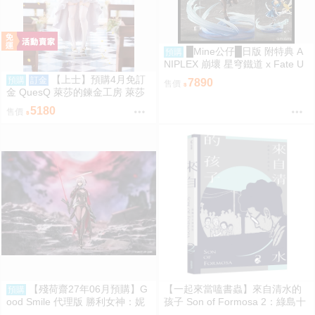
█Mine公仔█日版 附特典 A
預購
NIPLEX 崩壞 星穹鐵道 x Fate U
BW 無限劍制 Saber 1/7 PVC
【上士】預購4月免訂
預購
訂金
7890
售價
金 QuesQ 萊莎的鍊金工房 萊莎
琳 斯托特 婚紗禮服Ver 1/7 1111
5180
售價
【殘荷齋27年06月預購】G
【一起來當嗑書蟲】來自清水的
預購
ood Smile 代理版 勝利女神：妮
孩子 Son of Formosa 2：綠島十
姬 紅蓮：暗影 Hyper Body 可動
年