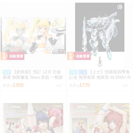
【奶熊屋】預訂 12月 日版
【上士】預購第四季免
預購
預購
訂金
壽屋 無限邂逅 Stars 星辰 一般版
訂金 無限新星 無限系 IN ERA+ R
組裝模型 0816
MD 青鳶 組裝模型 0812
1350
1770
售價
售價