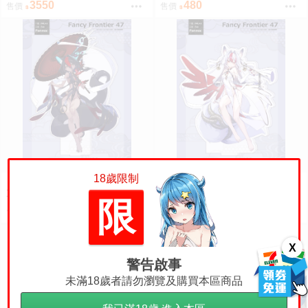
3550
480
售價
售價
0917
18歲限制
【FENNEC (九櫻)】夜玈 壓克力
【FENNEC (九櫻)】白藻 壓克力
立牌 15cm【FF47場前預購】{宅
立牌 15cm【FF47場前預購】{宅
限
即門}
即門}
400
400
售價
售價
X
警告啟事
未滿18歲者請勿瀏覽及購買本區商品