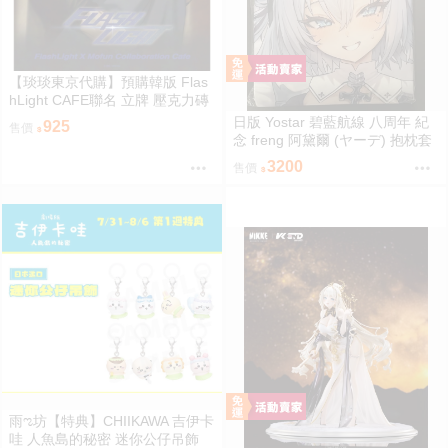
【琰琰東京代購】預購韓版 Flas
hLight CAFE聯名 立牌 壓克力磚
小卡 19R 明信片組 插圖卡組 收
日版 Yostar 碧藍航線 八周年 紀
925
售價
藏冊 艾倫 有鎮
念 freng 阿黛爾 (ヤーデ) 抱枕套
C108
3200
售價
雨ಌ坊【特典】CHIIKAWA 吉伊卡
哇 人魚島的秘密 迷你公仔吊飾