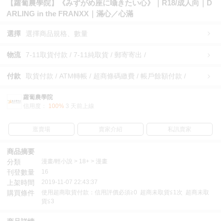
【蘿蔔農學院】《みずがめ座に囁きたい心》｜R18/成人向｜D
ARLING in the FRANXX｜滿心／心滿
選擇
選擇商品規格、數量
物流
7-11取貨付款 / 7-11純取貨 / 郵寄寄出 /
付款
取貨付款 / ATM轉帳 / 超商條碼繳費 / 帳戶餘額付款 /
蘿蔔農學院
信用度：
100%
3 天前上線
逛賣場
賣家介紹
私訊賣家
商品摘要
分類
漫畫/輕小說 > 18+ > 漫畫
刊登數量
16
上架時間
2019-11-07 22:43:37
購買條件
使用超商取貨付款：信用評價必須≧0 超商未取貨≦1次 超商未取
貨≦3