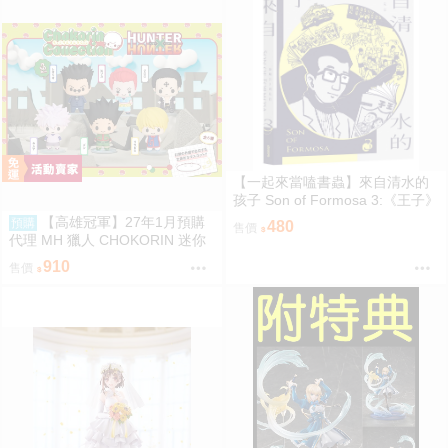
【一起來當嗑書蟲】來自清水的
孩子 Son of Formosa 3:《王子》
時代
【高雄冠軍】27年1月預購
預購
480
售價
代理 MH 獵人 CHOKORIN 迷你
玩偶收藏集 第1彈 中盒6入 免訂
910
售價
金0813