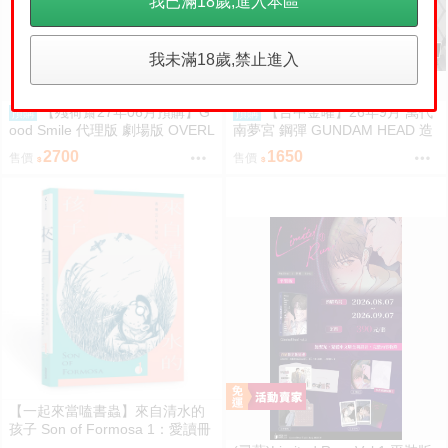
我已滿18歲,進入本區
我未滿18歲,禁止進入
【殘荷齋27年06月預購】G
【台中金曜】26年9月 萬代
預購
預購
ood Smile 代理版 劇場版 OVERL
南夢宮 鋼彈 GUNDAM HEAD 造
ORD 聖王國篇 雅兒貝德 figma
型頭像 第四彈 盲盒 中盒6入 081
2700
1650
售價
售價
可動 0917
4
【一起來當嗑書蟲】來自清水的
孩子 Son of Formosa 1：愛讀冊
的少年