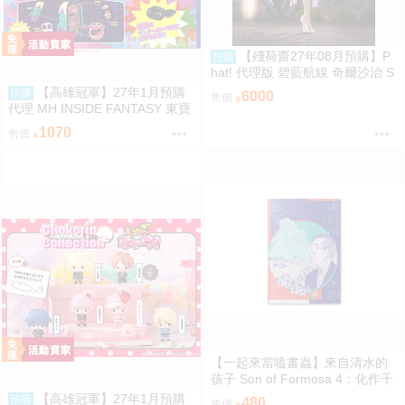
【殘荷齋27年08月預購】P
預購
hat! 代理版 碧藍航線 奇爾沙治 S
pringtime Data 1/6 PVC完成品 0
【高雄冠軍】27年1月預購
預購
6000
售價
923
代理 MH INSIDE FANTASY 東寶
怪獸 哥吉拉對黑多拉 黑多拉 中
1070
售價
盒4入0813
【一起來當嗑書蟲】來自清水的
孩子 Son of Formosa 4：化作千
風
【高雄冠軍】27年1月預購
預購
480
售價