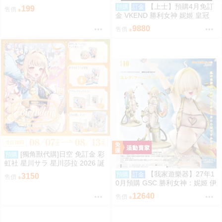
（吉伊、小八、烏薩奇、小桃、
【上士】預購4月免訂
預購
訂金
199
售價
栗子、師傅、古本、獅薩）
金 VKEND 勝利女神 妮姬 皇冠
榮耀之花 1/4 附特典 1025
9880
售價
[獨角獸代購]日空 免訂金 彩
預購
虹社 星川サラ 星川莎拉 2026 誕
生日記念 套組 にじさんじ 預購
【我家遊樂器】27年1
預購
訂金
3150
售價
0月預購 GSC 勝利女神：妮姬 伊
萊格：BOOM與驚嚇 1/4完成品
12640
售價