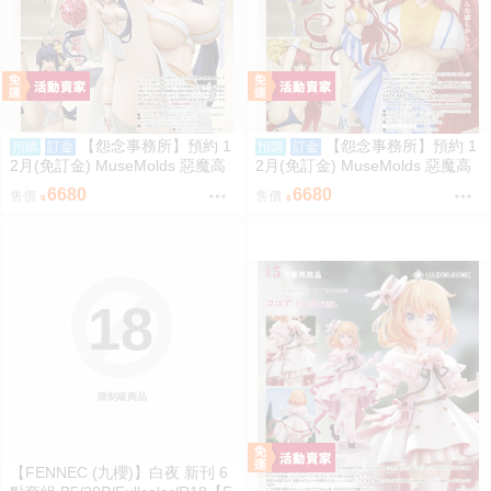
【怨念事務所】預約 1
【怨念事務所】預約 1
預購
訂金
預購
訂金
2月(免訂金) MuseMolds 惡魔高
2月(免訂金) MuseMolds 惡魔高
校 姫島朱乃 啦啦隊Ver 1/6 0906
校 莉雅絲 啦啦隊Ver 1/6 0906
6680
6680
售價
售價
18
限制級商品
【FENNEC (九櫻)】白夜 新刊 6