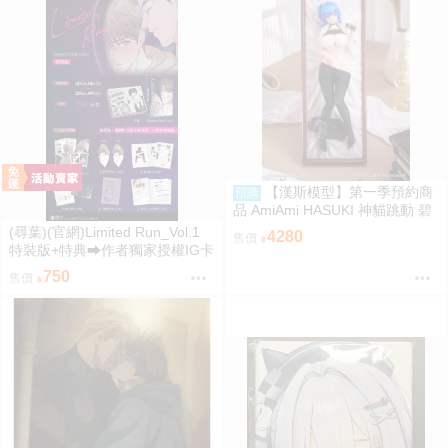
【漢斯模型】第一季預約商
預購
品 AmiAmi HASUKI 神貓跳動 碧
藍航線 聖路易斯 抱枕圖原畫 1/6
(尋葉)(官網)Limited Run_Vol.1
4280
售價
PVC
特裝版+特典⮕作者獨家授權IG卡
*1、作者獨家授權透卡*1(9/7預購
750
售價
結束後將不提供) 26年11月預購
尋葉 漫畫特裝版 BL 買動漫