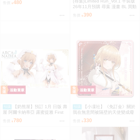
(尋葉)Limited Run_Vol.1 平裝版
480
售價
26年11月預購 尋葉 漫畫 BL 買動
漫
390
售價
【奶熊屋】預訂 1月 日版 壽
【小凜社】《免訂金》關於
預購
預購
屋 阿爾卡納蒂亞 露蜜提雅 First
我在無意間被隔壁的天使變成廢
Engage 一般版 組裝模型 0816
柴這件事2 椎名真晝 新年 萬聖節
780
330
售價
售價
紅葉 聖誕節 杯墊