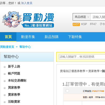
訪客，您好！
或
加入會員
商品標題
KSP
FF47
子
首頁
動漫市集
新品預購
下殺特集
買動漫首頁
>
幫助中心
幫助中心
新手上路
如
賣場自訂優惠券教學
>
賣家教學
>
帳戶問題
本站交易機制
1.訂單管理中，有使
買家教學
賣家教學
活動賣家