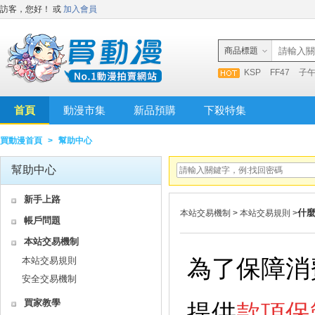
訪客，您好！
或
加入會員
商品標題
KSP
FF47
子
首頁
動漫市集
新品預購
下殺特集
買動漫首頁
>
幫助中心
幫助中心
新手上路
什
本站交易機制
>
本站交易規則
>
帳戶問題
本站交易機制
為了保障消
本站交易規則
安全交易機制
買家教學
提供
款項保