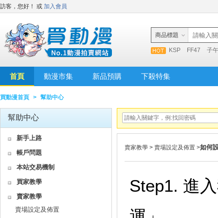
訪客，您好！
或
加入會員
商品標題
KSP
FF47
子
首頁
動漫市集
新品預購
下殺特集
買動漫首頁
>
幫助中心
幫助中心
新手上路
如何
賣家教學
>
賣場設定及佈置
>
帳戶問題
本站交易機制
Step1.
買家教學
賣家教學
賣場設定及佈置
運」。