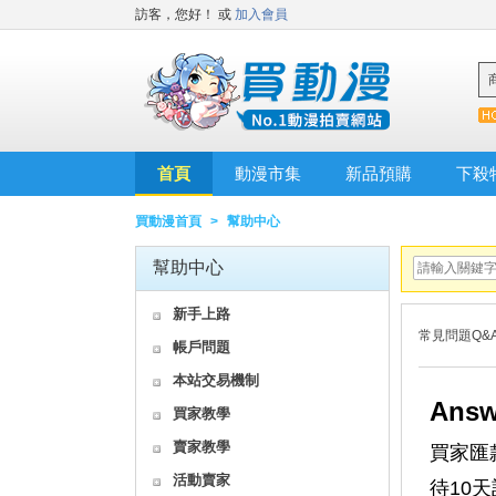
訪客，您好！
或
加入會員
首頁
動漫市集
新品預購
下殺
買動漫首頁
>
幫助中心
幫助中心
新手上路
常見問題Q&
帳戶問題
本站交易機制
Answ
買家教學
賣家教學
買家匯
活動賣家
待10