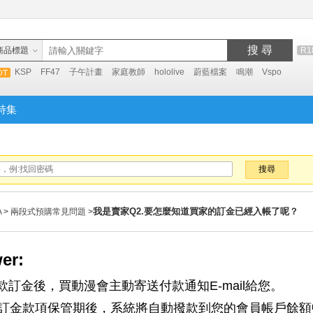
搜 尋
商品標題
R1
KSP
FF47
子午計畫
家庭教師
hololive
蔚藍檔案
鳴潮
Vspo
特集
搜尋
我是賣家Q2.要怎麼知道買家的訂金已經入帳了呢？
A
>
兩段式預購常見問題
>
er:
款訂金後，買動漫會主動寄送付款通知E-mail給您。
天訂金款項保管期後，系統將自動撥款到您的會員帳戶餘額