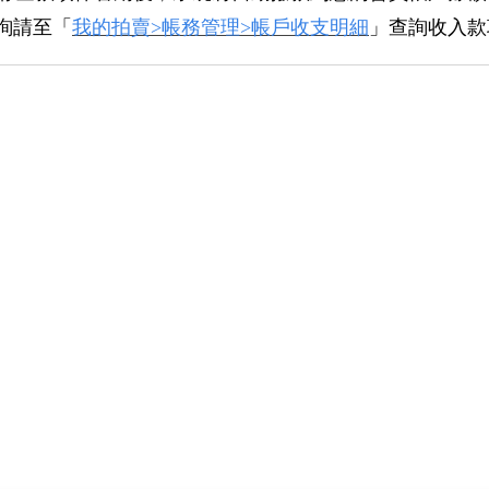
詢請至「
我的拍賣>帳務管理>帳戶收支
明細
」查詢收入款