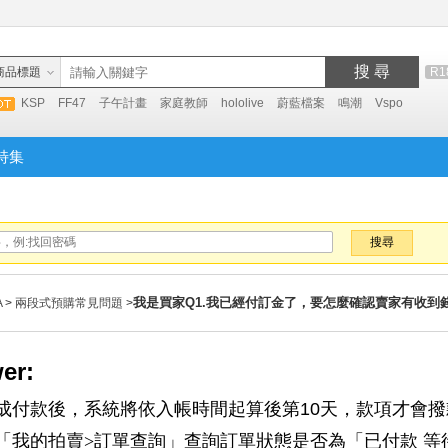
搜 尋
商品標題
R1
KSP
FF47
子午計畫
家庭教師
hololive
蔚藍檔案
鳴潮
Vspo
特集
搜尋
我是買家Q1.我已經付訂金了，要怎麼確認賣家有收到
A
>
兩段式預購常見問題
>
er:
成付款後，系統將依入帳時間起算後第10天，款項才會
「我的拍賣>訂單查詢」查詢訂單狀
態是否為「已付款 等