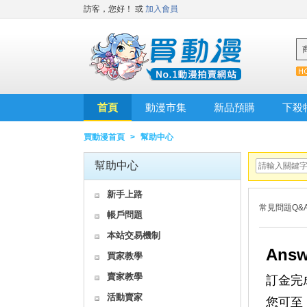
訪客，您好！
或
加入會員
首頁
動漫市集
新品預購
下殺
買動漫首頁
>
幫助中心
幫助中心
新手上路
常見問題Q&
帳戶問題
本站交易機制
Answ
買家教學
賣家教學
訂金完
活動賣家
您可至