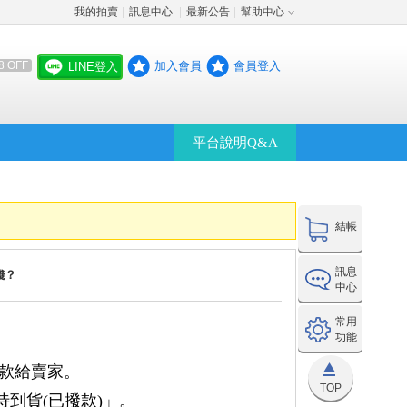
我的拍賣
訊息中心
最新公告
幫助中心
│
│
│
加入會員
會員登入
8 OFF
LINE登入
平台說明Q&A
結帳
訊息
錢？
中心
常用
功能
撥款給賣家。
TOP
待到貨(已撥款)」。