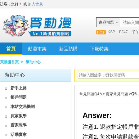
訪客，您好！
或
加入會員
商品標題
KSP
FF47
子
首頁
動漫市集
新品預購
下殺特集
買動漫首頁
>
幫助中心
幫助中心
新手上路
Q5
常見問題Q&A
>
賣家常見問題
>
帳戶問題
本站交易機制
Answer:
買家教學
賣家教學
注意1. 退款指定帳
活動賣家
注意2. 每次申請退款