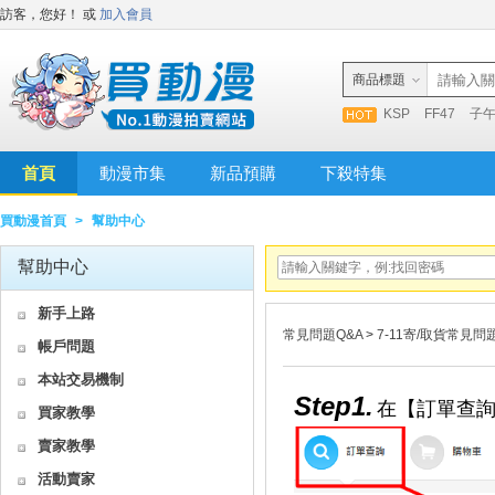
訪客，您好！
或
加入會員
商品標題
KSP
FF47
子
首頁
動漫市集
新品預購
下殺特集
買動漫首頁
>
幫助中心
幫助中心
新手上路
常見問題Q&A
>
7-11寄/取貨常見問
帳戶問題
本站交易機制
Step1.
在【訂單查詢
買家教學
賣家教學
活動賣家