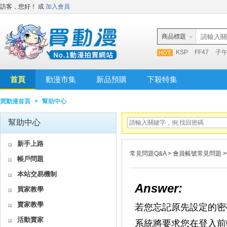
訪客，您好！
或
加入會員
商品標題
KSP
FF47
子
首頁
動漫市集
新品預購
下殺特集
買動漫首頁
>
幫助中心
幫助中心
新手上路
常見問題Q&A
>
會員帳號常見問題
>
帳戶問題
本站交易機制
Answer:
買家教學
賣家教學
若您忘記原先設定的密
活動賣家
系統將要求您在登入前