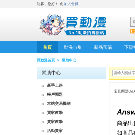
訪客，您好！
或
加入會員
首頁
動漫市集
新品預購
下殺
買動漫首頁
>
幫助中心
幫助中心
新手上路
常見問題Q&
帳戶問題
本站交易機制
Answ
買家教學
賣家教學
商品出
活動賣家
如商品