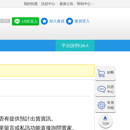
我的拍賣
訊息中心
最新公告
幫助中心
│
│
│
加入會員
會員登入
8 OFF
LINE登入
平台說明Q&A
結帳
訊息
中心
常用
功能
否有提供預計出貨資訊。
TOP
單留言或私訊功能直接詢問賣家。