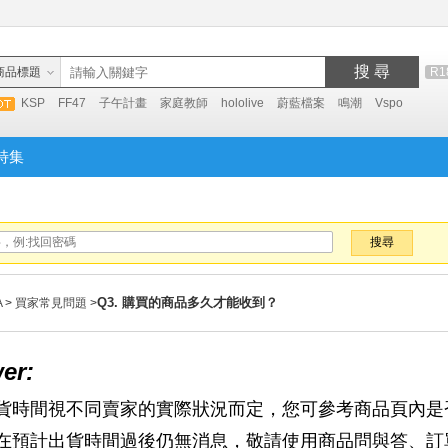
搜 尋
商品標題
R1
KSP
FF47
子午計畫
家庭教師
hololive
蔚藍檔案
鳴潮
Vspo
特集
搜尋
Q3. 購買的商品多久才能收到？
A
>
買家常見問題
>
er:
貨時間視不同賣家的實際狀況而定，您可參考商品頁內是
在預計出貨時間過後仍無消息，敬請使用商品問與答、訂