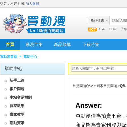
訪客，您好！
或
加入會員
商品標題
KSP
FF47
子
首頁
動漫市集
新品預購
下殺特集
買動漫首頁
>
幫助中心
幫助中心
新手上路
Q5
常見問題Q&A
>
買家常見問題
>
帳戶問題
本站交易機制
Answer:
買家教學
賣家教學
買動漫僅為拍賣平台，
活動賣家
商品皆為賣家刊登與販