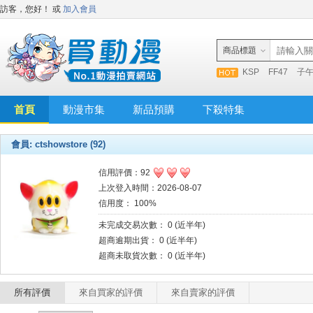
訪客，您好！
或
加入會員
商品標題
KSP
FF47
子
首頁
動漫市集
新品預購
下殺特集
會員: ctshowstore (92)
信用評價：92
上次登入時間：2026-08-07
信用度： 100%
未完成交易次數： 0 (近半年)
超商逾期出貨： 0 (近半年)
超商未取貨次數： 0 (近半年)
所有評價
來自買家的評價
來自賣家的評價