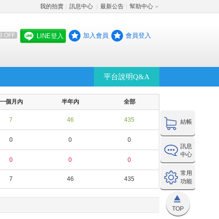
我的拍賣
訊息中心
最新公告
幫助中心
│
│
│
加入會員
會員登入
8 OFF
LINE登入
平台說明Q&A
一個月內
半年內
全部
7
46
435
結帳
0
0
0
訊息
中心
0
0
0
常用
7
46
435
功能
TOP