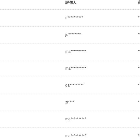
評價人
ri**********
*
jo********
*
ma**********
*
ma**********
*
ga*********
*
zi****
*
ma**********
*
ma**********
*