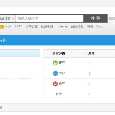
搜 尋
商品標題
R1
KSP
FF47
子午計畫
家庭教師
hololive
蔚藍檔案
鳴潮
Vspo
特集
所有評價
一周內
正評
2
中評
0
負評
0
合計
2
價