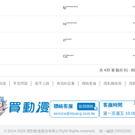
tg********
*
ra*******
*
zi****
*
OZ****
*
共 435 筆 顯示 61 -
動漫
常見問題
新手上路
會員約定書
聯絡客服
隱私權政策
買
客服時間
聯絡客服
點我聯絡
週一至週五 10:00 
service@myacg.com.tw
© 2014-2026 買對動漫股份有限公司
All Rights reserved. 統一編號:24553282
|