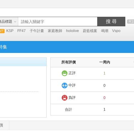
搜 尋
商品標題
R1
KSP
FF47
子午計畫
家庭教師
hololive
蔚藍檔案
鳴潮
Vspo
特集
所有評價
一周內
正評
1
中評
0
負評
0
合計
1
價