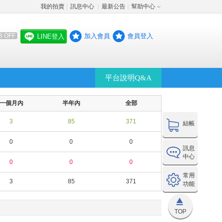
我的拍賣
訊息中心
最新公告
幫助中心
│
│
│
加入會員
會員登入
8 OFF
LINE登入
平台說明Q&A
一個月內
半年內
全部
3
85
371
結帳
0
0
0
訊息
中心
0
0
0
常用
3
85
371
功能
TOP