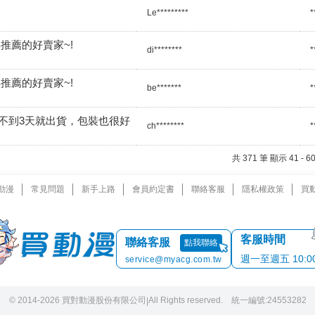
Le*********
*
推薦的好賣家~!
di********
*
推薦的好賣家~!
be*******
*
不到3天就出貨，包裝也很好
ch********
*
共 371 筆 顯示 41 -
動漫
常見問題
新手上路
會員約定書
聯絡客服
隱私權政策
買
客服時間
聯絡客服
點我聯絡
週一至週五 10:00 
service@myacg.com.tw
© 2014-2026 買對動漫股份有限公司
All Rights reserved. 統一編號:24553282
|