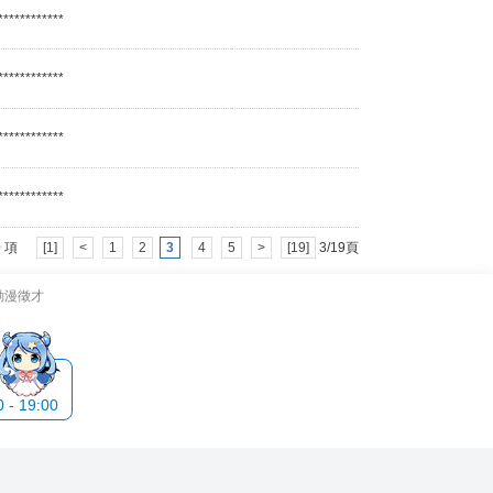
************
************
************
************
 60 項
[1]
<
1
2
3
4
5
>
[19]
3/19頁
動漫徵才
- 19:00