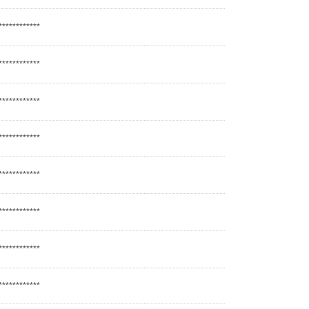
************
************
************
************
************
************
************
************