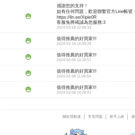
感謝您的支持！

如有任何問題，歡迎聯繫官方Line帳號：
https://lin.ee/Xipie0R

客服兔將竭誠為您服務:3
2024-03-16 22:46:33
值得推薦的好買家!!!
2024-03-10 16:00:26
值得推薦的好買家!!!
2024-03-06 10:18:57
值得推薦的好買家!!!
2024-02-08 11:06:54
值得推薦的好買家!!!
2024-02-08 10:26:41
關於買動漫
常見問題
新手上路
會