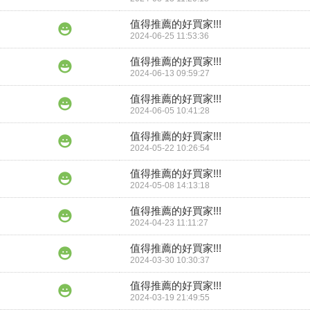
值得推薦的好買家!!!
2024-06-25 11:53:36
值得推薦的好買家!!!
2024-06-13 09:59:27
值得推薦的好買家!!!
2024-06-05 10:41:28
值得推薦的好買家!!!
2024-05-22 10:26:54
值得推薦的好買家!!!
2024-05-08 14:13:18
值得推薦的好買家!!!
2024-04-23 11:11:27
值得推薦的好買家!!!
2024-03-30 10:30:37
值得推薦的好買家!!!
2024-03-19 21:49:55