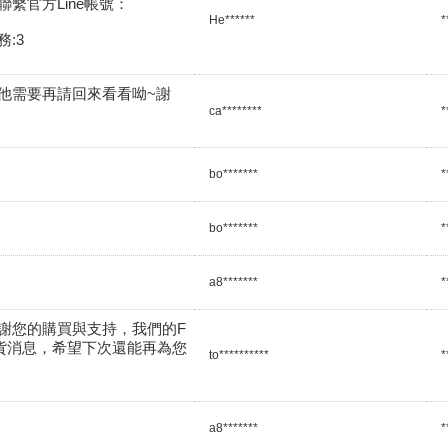
繫官方Line帳號：

He******
*
:3
他需要再請回來看看呦~謝
ca********
*
bo*******
*
bo*******
*
a8*******
*
謝您的購買與支持，我們的F
貨消息，希望下次還能再為您
to**********
*
a8*******
*