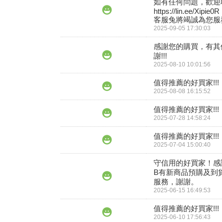
如有任何問題，歡迎聯
https://lin.ee/Xipie0R

客服兔將竭誠為您服務
2025-09-05 17:30:03
感謝您的購買，有其
謝!!!
2025-08-10 10:01:56
值得推薦的好買家!!!
2025-08-08 16:15:52
值得推薦的好買家!!!
2025-07-28 14:58:24
值得推薦的好買家!!!
2025-07-04 15:00:40
守信用的好買家！感
B有新商品預購及到
服務，謝謝。
2025-06-15 16:49:53
值得推薦的好買家!!!
2025-06-10 17:56:43