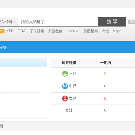
搜 尋
商品標題
R1
KSP
FF47
子午計畫
家庭教師
hololive
蔚藍檔案
鳴潮
Vspo
特集
所有評價
一周內
正評
0
中評
0
負評
0
合計
0
價