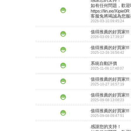
如有任何問題，歡迎聯
https://lin.ee/Xipie0R

客服兔將竭誠為您服務
2026-03-10 09:45:24
值得推薦的好買家!!!
2026-03-09 17:39:37
值得推薦的好買家!!!
2025-12-16 16:56:42
系統自動評價
2025-11-06 17:40:07
值得推薦的好買家!!!
2025-10-27 16:57:19
值得推薦的好買家!!!
2025-09-08 13:08:23
值得推薦的好買家!!!
2025-09-08 09:47:51
感謝您的支持！
