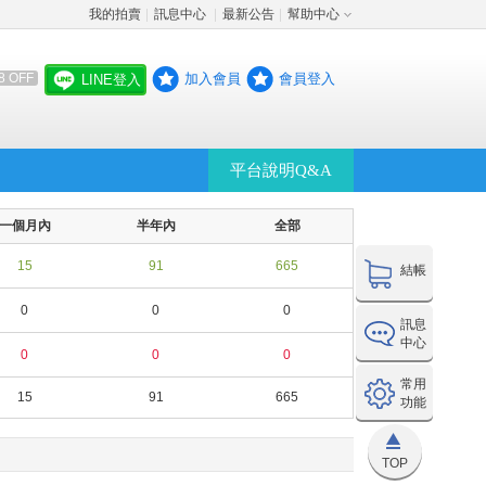
我的拍賣
訊息中心
最新公告
幫助中心
│
│
│
加入會員
會員登入
8 OFF
LINE登入
平台說明Q&A
一個月內
半年內
全部
15
91
665
結帳
0
0
0
訊息
中心
0
0
0
常用
15
91
665
功能
TOP