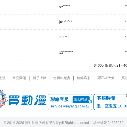
ev*****
*
ju*******
*
31****
*
12*******
*
共 665 筆 顯示 21 -
動漫
常見問題
新手上路
會員約定書
聯絡客服
隱私權政策
買
客服時間
聯絡客服
點我聯絡
週一至週五 10:00 
service@myacg.com.tw
© 2014-2026 買對動漫股份有限公司
All Rights reserved. 統一編號:24553282
|