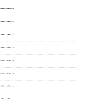
************
************
************
************
************
************
************
************