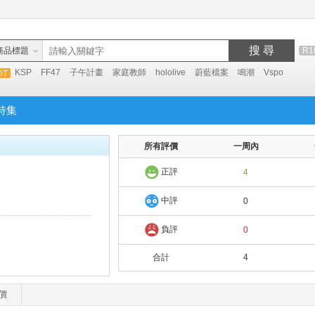
搜 尋
商品標題
R1
KSP
FF47
子午計畫
家庭教師
hololive
蔚藍檔案
鳴潮
Vspo
特集
所有評價
一周內
正評
4
中評
0
負評
0
合計
4
價