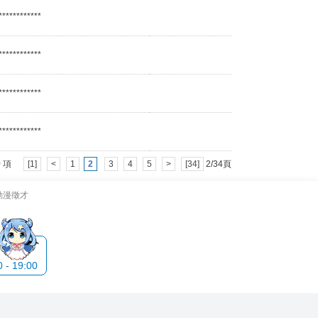
************
************
************
************
 40 項
[1]
<
1
2
3
4
5
>
[34]
2/34頁
動漫徵才
- 19:00