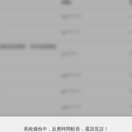
評價人
ma**********
*
yk**********
*
感謝您的購買，有其他需要歡
sc********
*
ma**********
*
yk**********
*
ma**********
*
wh**********
*
系統備份中，反應時間較長，還請見諒！