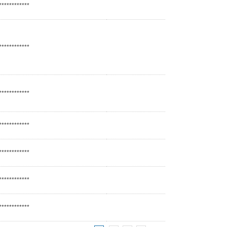
************
************
************
************
************
************
************