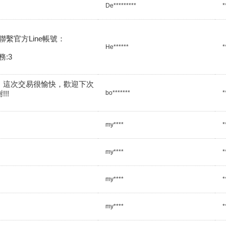
De*********
*
繫官方Line帳號：

He******
*
:3
、這次交易很愉快，歡迎下次
!!
bo*******
*
my****
*
my****
*
my****
*
my****
*