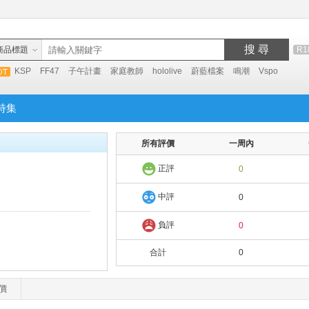
搜 尋
商品標題
R1
KSP
FF47
子午計畫
家庭教師
hololive
蔚藍檔案
鳴潮
Vspo
特集
所有評價
一周內
正評
0
中評
0
負評
0
合計
0
價