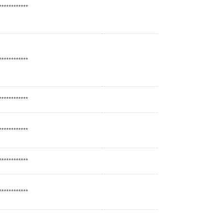
************
************
************
************
************
************