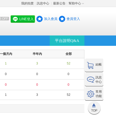
我的拍賣
訊息中心
最新公告
幫助中心
│
│
│
加入會員
會員登入
8 OFF
LINE登入
平台說明Q&A
一個月內
半年內
全部
1
3
52
結帳
0
0
0
訊息
中心
0
0
0
常用
1
3
52
功能
TOP