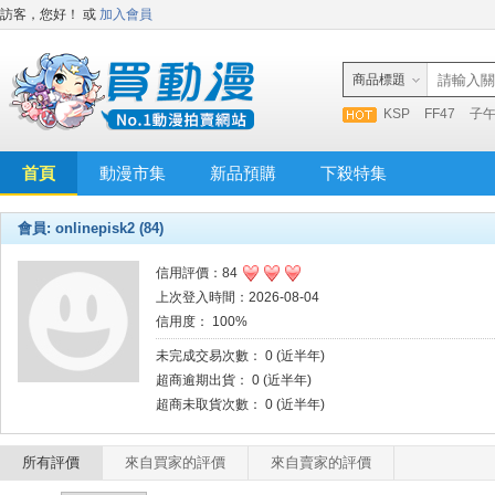
訪客，您好！
或
加入會員
商品標題
KSP
FF47
子
首頁
動漫市集
新品預購
下殺特集
會員: onlinepisk2 (84)
信用評價：84
上次登入時間：2026-08-04
信用度： 100%
未完成交易次數： 0 (近半年)
超商逾期出貨： 0 (近半年)
超商未取貨次數： 0 (近半年)
所有評價
來自買家的評價
來自賣家的評價