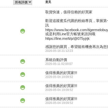
意見
取貨快速，值得信賴的好買家

歡迎追蹤蜜瓜代購的粉絲專頁，掌握第
訊

https://www.facebook.com/tigermelobuy
或是利用Line官方帳號來諮詢哦

https://line.me/ti/p/@075yjrjk

感謝您的購買，希望能有機會再次為您
2026-05-16 21:12:23
系統自動評價
2026-05-11 02:00:07
值得推薦的好買家!!!
2026-05-04 19:09:52
值得推薦的好買家!!!
2026-05-04 19:09:52
值得推薦的好買家!!!
2026-05-04 19:09:52