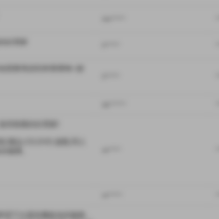
mu******
*
的好買家
li******
*
他需要再請回來看看呦~謝
li******
*
da*******
*
得推薦的好買家!

雜誌,CD,DVD,遊戲,同人
你服務。

ac*****
*
re******
*
!希望下次還有機會為您服務，