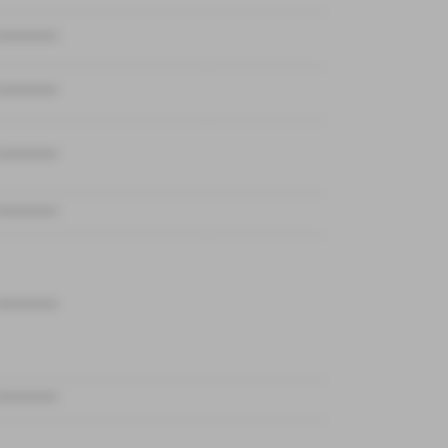
************
************
************
************
************
************