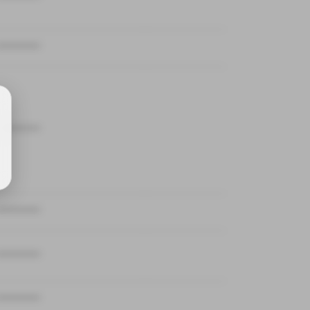
************
************
************
************
************