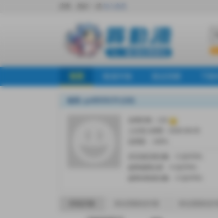
訪客，您好！
或
加入會員
首頁
動漫市集
新品預購
下殺
會員: gn00535179 (118)
信用評價：118
上次登入時間：2026-08-05
信用度： 100%
未完成交易次數： 0 (近半年)
超商逾期出貨： 0 (近半年)
超商未取貨次數： 0 (近半年)
所有評價
來自買家的評價
來自賣家的評