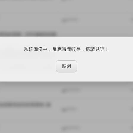
no********
*
度快的買家~ 非常感謝您的購
系統備份中，反應時間較長，還請見諒！
 請搜尋並可以的話點選追蹤: 
商品預購與到貨消息! 也會有特
ka**********
*
關閉
但未在賣場都可以另外詢問唷
yk**********
*
他需要再請回來看看呦~謝
be*******
*
an*********
*