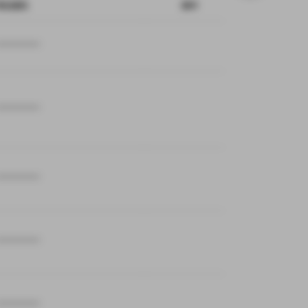
商品資訊
操作
************
************
************
************
************