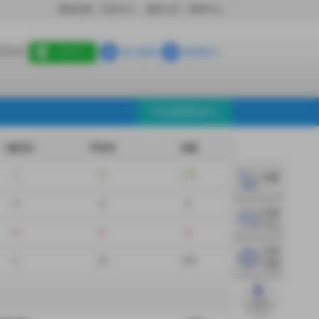
我的拍賣
訊息中心
最新公告
幫助中心
│
│
│
加入會員
會員登入
8 OFF
LINE登入
平台說明Q&A
一個月內
半年內
全部
1
12
118
結帳
0
0
0
訊息
中心
0
0
0
常用
1
12
118
功能
TOP