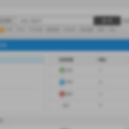
搜 尋
商品標題
R1
KSP
FF47
子午計畫
家庭教師
hololive
蔚藍檔案
鳴潮
Vspo
特集
所有評價
一周內
正評
0
中評
0
負評
0
合計
0
價