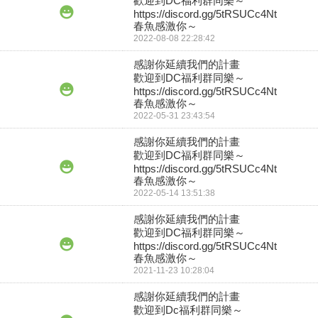
歡迎到DC福利群同樂～

https://discord.gg/5tRSUCc4Nt

春魚感激你～
2022-08-08 22:28:42
感謝你延續我們的計畫

歡迎到DC福利群同樂～

https://discord.gg/5tRSUCc4Nt

春魚感激你～
2022-05-31 23:43:54
感謝你延續我們的計畫

歡迎到DC福利群同樂～

https://discord.gg/5tRSUCc4Nt

春魚感激你～
2022-05-14 13:51:38
感謝你延續我們的計畫

歡迎到DC福利群同樂～

https://discord.gg/5tRSUCc4Nt

春魚感激你～
2021-11-23 10:28:04
感謝你延續我們的計畫

歡迎到Dc福利群同樂～
