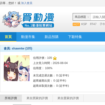
訪客，您好！
或
加入會員
商品標題
KSP
FF47
子
首頁
動漫市集
新品預購
下殺特集
會員: shawntw (105)
信用評價：105
上次登入時間：2026-08-04
信用度： 100%
未完成交易次數： 0 (近半年)
超商逾期出貨： 0 (近半年)
超商未取貨次數： 0 (近半年)
所有評價
來自買家的評價
來自賣家的評價