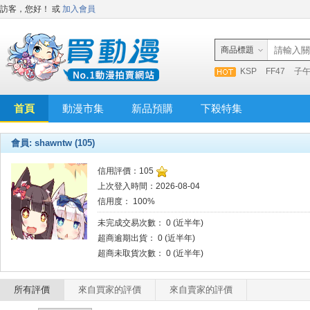
訪客，您好！
或
加入會員
商品標題
KSP
FF47
子
首頁
動漫市集
新品預購
下殺特集
會員: shawntw (105)
信用評價：105
上次登入時間：2026-08-04
信用度： 100%
未完成交易次數： 0 (近半年)
超商逾期出貨： 0 (近半年)
超商未取貨次數： 0 (近半年)
所有評價
來自買家的評價
來自賣家的評價