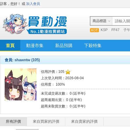
訪客，您好！
或
加入會員
商品標題
KSP
FF47
子
首頁
動漫市集
新品預購
下殺特集
會員: shawntw (105)
信用評價：105
上次登入時間：2026-08-04
信用度： 100%
未完成交易次數： 0 (近半年)
超商逾期出貨： 0 (近半年)
超商未取貨次數： 0 (近半年)
所有評價
來自買家的評價
來自賣家的評價