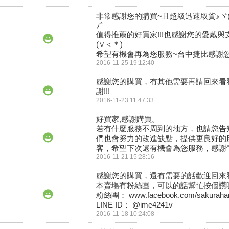
非常感謝您的購買~且超級迅速取貨♪ヾ(｡
ﾉﾞ

值得推薦的好買家!!!也感謝您的愛戴與支
(∨＜＊)

希望有機會再為您服務~台中捷比感謝您
2016-11-25 19:12:40
感謝您的購買，有其他需要再請回來看
謝!!!
2016-11-23 11:47:33
好買家,感謝購買。

若有什麼服務不周到的地方，也請您告
們也會努力的改進缺點，提供更良好的
客，希望下次還有機會為您服務，感謝^
2016-11-21 15:28:16
感謝您的購買，還有需要的話歡迎回來看
本賣場有粉絲團，可以的話幫忙按個讚喔
粉絲團： www.facebook.com/sakurahan
LINE ID： @ime4241v
2016-11-18 10:24:08