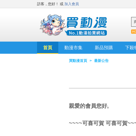
訪客，您好！
或
加入會員
首頁
動漫市集
新品預購
下殺
買動漫首頁
>
最新公告
親愛的會員您好
,
~~~~
可喜可賀 可喜可賀
~~