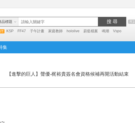
搜 尋
商品標題
R1
KSP
FF47
子午計畫
家庭教師
hololive
蔚藍檔案
鳴潮
Vspo
特集
【進擊的巨人】聲優-梶裕貴簽名會資格候補再開活動結束
~~