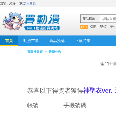
訪客，您好！
或
加入會員
商品標題
KSP
FF47
子
首頁
動漫市集
新品預購
下殺特集
買動漫首頁
>
最新公告
聖鬥士
恭喜以下得獎者獲得
神聖衣
ver.
帳號
手機號碼