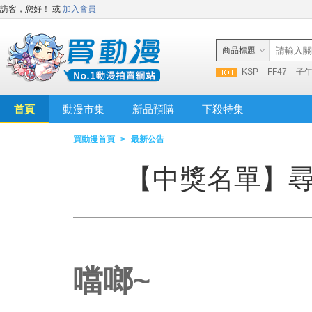
訪客，您好！
或
加入會員
商品標題
KSP
FF47
子
首頁
動漫市集
新品預購
下殺特集
買動漫首頁
>
最新公告
【中獎名單】
噹啷~