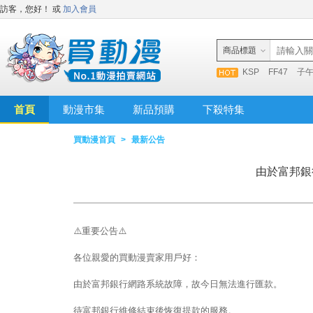
訪客，您好！
或
加入會員
商品標題
KSP
FF47
子
首頁
動漫市集
新品預購
下殺特集
買動漫首頁
>
最新公告
由於富邦銀
⚠️重要公告⚠️
各位親愛的買動漫賣家用戶好：
由於富邦銀行網路系統故障，故今日無法進行匯款。
待富邦銀行維修結束後恢復提款的服務。