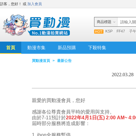
訪客，您好！
或
加入會員
商品標題
KSP
FF47
子
首頁
動漫市集
新品預購
下殺特集
買動漫首頁
>
最新公告
2022.03
親愛的買動漫會員，您好
感謝各位尊貴會員平時的愛用與支持。
由於7-11預計於
2022年4月1日(五) 2:00 AM~
屆時部分服務將造成影響：
1. ibon全服務暫停。