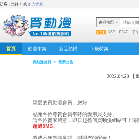
訪客，您好！
或
加入會員
商品標題
KSP
FF47
子
首頁
動漫市集
新品預購
下殺特集
買動漫首頁
>
最新公告
2022.04.
親愛的買動漫會員，您好
感謝各位尊貴會員平時的愛用與支持。
請各位賣家留意，即日起整個買動漫網站可上傳
超過5MB
。
造成不便敬請見諒，謝謝您的配合！