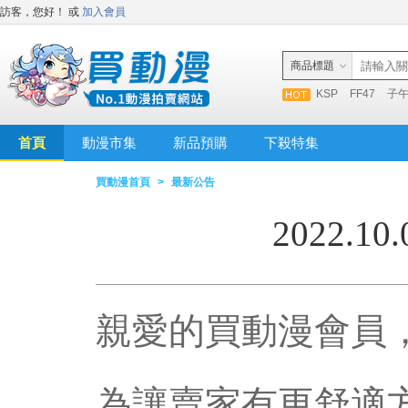
訪客，您好！
或
加入會員
商品標題
KSP
FF47
子
首頁
動漫市集
新品預購
下殺特集
買動漫首頁
>
最新公告
2022.
親愛的買動漫會員
為讓賣家有更舒適