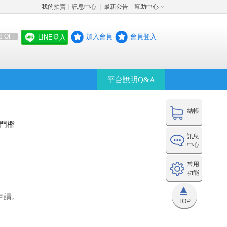
我的拍賣
訊息中心
最新公告
幫助中心
│
│
│
加入會員
會員登入
8 OFF
LINE登入
平台說明Q&A
結帳
價門檻
訊息
中心
常用
功能
申請。
TOP