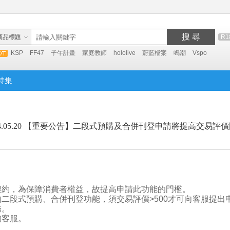
搜 尋
商品標題
R1
KSP
FF47
子午計畫
家庭教師
hololive
蔚藍檔案
鳴潮
Vspo
特集
24.05.20 【重要公告】二段式預購及合併刊登申請將提高交易評
契約，為保障消費者權益，故提高申請此功能的門檻。
二段式預購、合併刊登功能，須交易評價>500才可向客服提出
務。
詢客服。