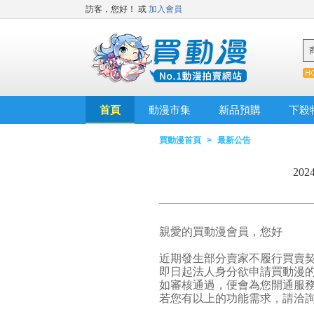
訪客，您好！
或
加入會員
首頁
動漫市集
新品預購
下殺
買動漫首頁
>
最新公告
20
親愛的買動漫會員，您好
近期發生部分賣家不履行買賣
即日起法人身分欲申請買動漫的
如審核通過，便會為您開通服
若您有以上的功能需求，請洽