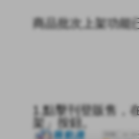
商品
批次上架
功能已
1.點擊刊登販售，
架」按鈕。