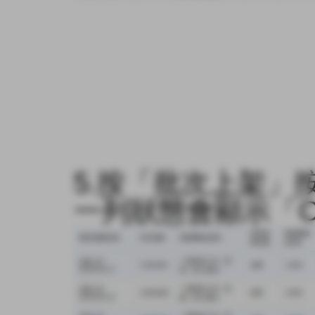
5.按「
批次上架
」
一列狀態會顯示「