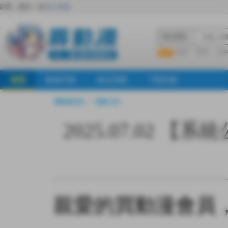
訪客，您好！
或
加入會員
商品標題
KSP
FF47
子
首頁
動漫市集
新品預購
下殺特集
買動漫首頁
>
最新公告
2025.07.02
親愛的買動漫會員