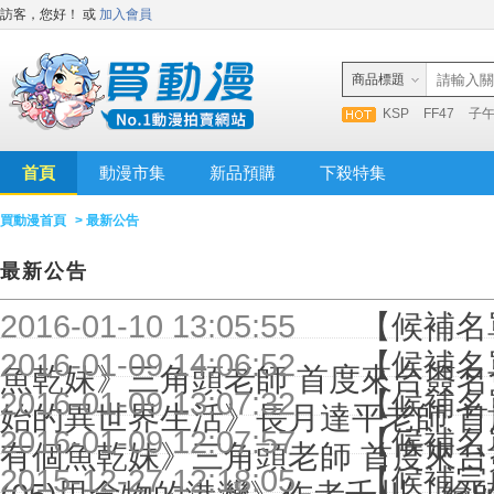
訪客，您好！
或
加入會員
商品標題
KSP
FF47
子
首頁
動漫市集
新品預購
下殺特集
買動漫首頁
> 最新公告
最新公告
2016-01-10 13:05:55
【候補名單
2016-01-09 14:06:52
【候補名單
魚乾妹》三角頭老師 首度來台簽名
2016-01-09 13:07:32
【候補名
始的異世界生活》長月達平老師 首
2016-01-09 12:07:57
【候補名
有個魚乾妹》三角頭老師 首度來台
2015-12-27 12:18:05
【候補完