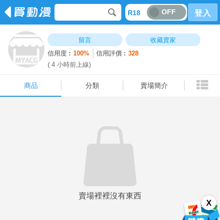
OFF
R18
登入
商品
分類
賣場簡介
留言
收藏賣家
信用度︰
100%
信用評價︰
328
( 4 小時前上線)
商品
分類
賣場簡介
賣場裡裡沒有東西
X