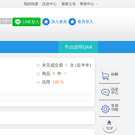
我的拍賣
訊息中心
最新公告
幫助中心
│
│
│
8 OFF
加入會員
會員登入
LINE登入
平台說明Q&A
未完成交易
0
次 (近半年)
商品
0
件
❔
結帳
信用
100
%
訊息
中心
常用
功能
TOP