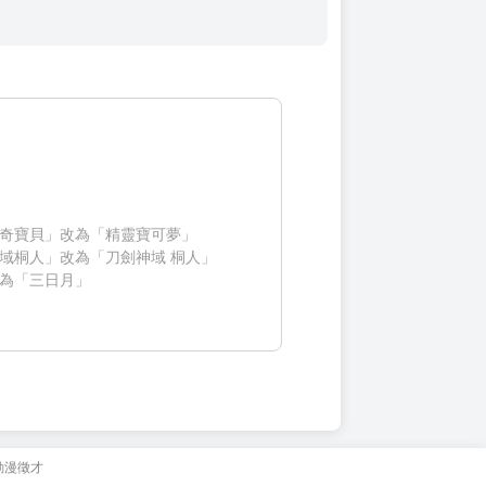
奇寶貝」改為「精靈寶可夢」
域桐人」改為「刀劍神域 桐人」
為「三日月」
動漫徵才