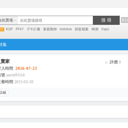
搜 尋
R1
在此賣場
KSP
FF47
子午計畫
家庭教師
hololive
蔚藍檔案
鳴潮
Vspo
特集
人賣家
評價
0
登入時間
2026-07-23
帳號
aaron91114
註冊時間
2015-03-18
店鋪