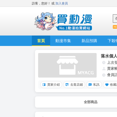
訪客，您好！
或
加入會員
首頁
動漫市集
新品預購
下殺
落水個
上次
賣家
會員
賣家介紹
去逛店鋪
私訊
收藏
全部商品