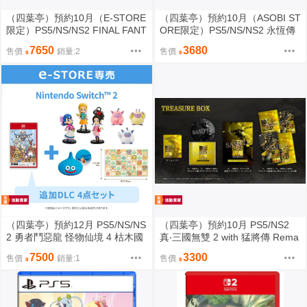
（四葉亭）預約10月（E-STORE
（四葉亭）預約10月（ASOBI ST
限定）PS5/NS/NS2 FINAL FANT
ORE限定）PS5/NS/NS2 永恆傳
ASY RESONANCE 典藏版
奇 Remastered 特裝版 純日版
7650
3680
售價
銷量:2
售價
（四葉亭）預約12月 PS5/NS/NS
（四葉亭）預約10月 PS5/NS2
2 勇者鬥惡龍 怪物仙境 4 枯木國
真‧三國無雙 2 with 猛將傳 Rema
的碧安卡與芙蘿拉 超級大師版 純
stered 寶箱版 純日版
7500
3300
售價
銷量:1
售價
日版