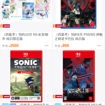
（四葉亭）預約10月 NS 虹彩都
（四葉亭）預約9月 PS5/NS 神貌
市 純日限定版
之樹逆卡巴拉 純日版
2550
850
售價
售價