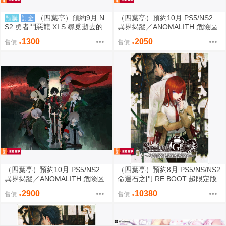
（四葉亭）預約9月 N
（四葉亭）預約10月 PS5/NS2
預購
訂金
S2 勇者鬥惡龍 XI S 尋覓逝去的
異界揭蹤／ANOMALITH 危險區
時光 純日版
域對策室BOX 中文限定版
1300
2050
售價
售價
（四葉亭）預約10月 PS5/NS2
（四葉亭）預約8月 PS5/NS/NS2
異界揭蹤／ANOMALITH 危険区
命運石之門 RE:BOOT 超限定版
画対策室BOX 純日版
純日版
2900
10380
售價
售價