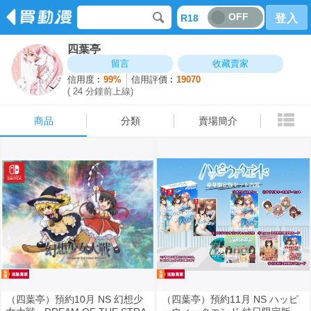
OFF
R18
登入
四葉亭
商品
分類
賣場簡介
留言
收藏賣家
信用度︰
99%
信用評價︰
19070
( 24 分鐘前上線)
商品
分類
賣場簡介
（四葉亭）預約10月 NS 幻想少
（四葉亭）預約11月 NS ハッピ