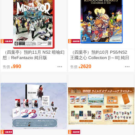
（四葉亭）預約11月 NS2 暗喻幻
（四葉亭）預約10月 PS5/NS2
想：ReFantazio 純日版
王國之心 Collection [I～III] 純日
版
990
2620
售價
售價