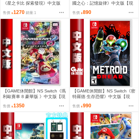
《星之卡比 探索發現》中文版
國之心：記憶旋律》中文版【現
【現貨】
貨】EB1675
1270
890
售價
銷量:1
售價
【GAME休閒館】NS Switch《瑪
【GAME休閒館】NS Switch《密
利歐賽車 8 豪華版 》中文版【現
特羅德 生存恐懼》中文版【現
貨】EH0647
貨】EH0843
1350
990
售價
售價