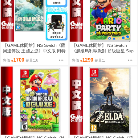
【GAME休閒館】NS Switch《薩
【GAME休閒館】 NS Switch
爾達傳說 王國之淚》中文版 附特
《超級瑪利歐派對 超級巨星 Sup
典【現貨】
er Mario》國際中文版【現貨】E
1700
1290
售價
銷量:16
售價
銷量:1
H0850