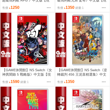
超級瑪利歐 RPG 》中文版【現
級瑪利歐兄弟 驚奇》中文版【現
貨】
貨】EH0954
1250
1350
售價
售價
銷量:1
【GAME休閒館】NS Switch《女
【GAME休閒館】NS Switch《逆
神異聞錄 5 戰略版》中文版【現
轉裁判 456 王泥喜精選集》中文
貨】
版【現貨】
1590
1350
售價
銷量:1
售價