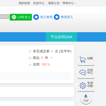
我的拍賣
訊息中心
最新公告
幫助中心
│
│
│
8 OFF
加入會員
會員登入
LINE登入
平台說明Q&A
未完成交易
0
次 (近半年)
商品
6
件
❔
結帳
信用
100
%
訊息
中心
常用
功能
TOP