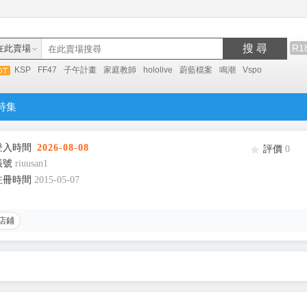
搜 尋
R1
在此賣場
KSP
FF47
子午計畫
家庭教師
hololive
蔚藍檔案
鳴潮
Vspo
特集
登入時間
2026-08-08
評價
0
帳號
riuusan1
註冊時間
2015-05-07
店鋪