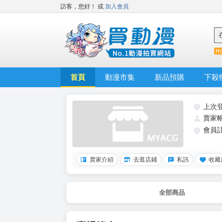
訪客，您好！
或
加入會員
首頁
動漫市集
新品預購
下殺
上次
賣家
會員
賣家介紹
去逛店鋪
私訊
收藏
全部商品