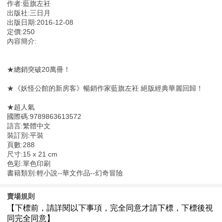
作者:藍旗左衽
出版社:三日月
出版日期:2016-12-08
定價:250
內容簡介:
★總銷突破20萬冊！
★《妖怪公館的新房客》暢銷作家藍旗左衽 絕版經典華麗回歸！
★超人氣
國際碼:9789863613572
語言:繁體中文
裝訂別:平裝
頁數:288
尺寸:15 x 21 cm
色彩:單色印刷
書籍類別:輕小說--華文作品--幻奇冒險
賣場規則