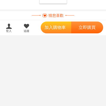
猜您喜歡
';
加入購物車
立即購買
登入
追蹤
【FF47預購】【ZM敏】明日方
【FF47預購】【ZM敏】明日方
舟終末地 變幻光柵卡 [伊馮][洛西]
舟終末地 新刊小套組 5點SET [伊
[莊芳宜]
馮][洛西][莊芳宜]
150
800
售價
售價